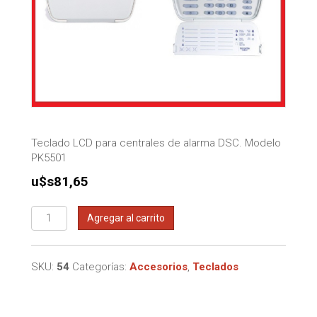
Teclado LCD para centrales de alarma DSC. Modelo
PK5501
u$s
81,65
Teclado
Agregar al carrito
LCD
para
centrales
SKU:
54
Categorías:
Accesorios
,
Teclados
de
alarma
DSC
PK5501