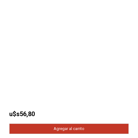
u$s
56,80
Agregar al carrito