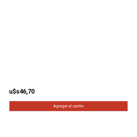
u$s
46,70
Agregar al carrito