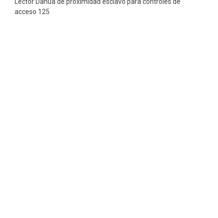
Lector Dahua de proximidad esclavo para controles de
acceso 125