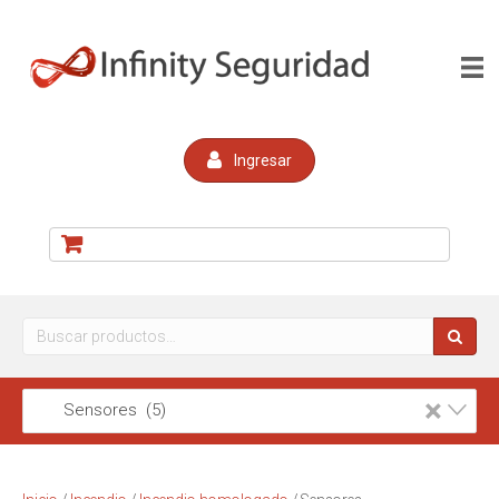
Ingresar
Buscar
por:
×
Sensores (5)