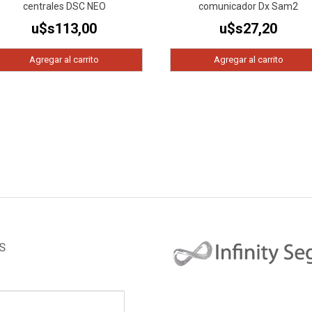
centrales DSC NEO
comunicador Dx Sam2
u$s
113,00
u$s
27,20
Agregar al carrito
Agregar al carrito
S