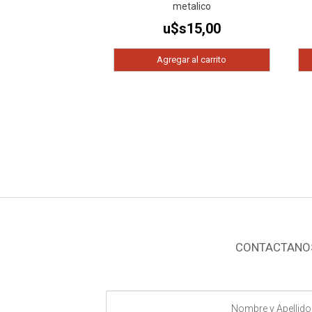
metalico
u$s
15,00
Agregar al carrito
CONTACTANO
Nombre
y