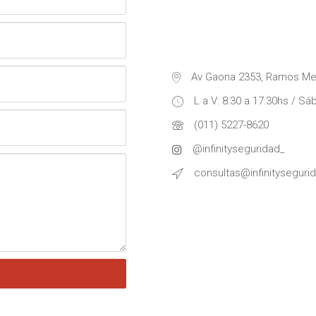
Av Gaona 2353, Ramos Me
L a V: 8:30 a 17:30hs / Sá
(011) 5227-8620
@infinityseguridad_
consultas@infinityseguri