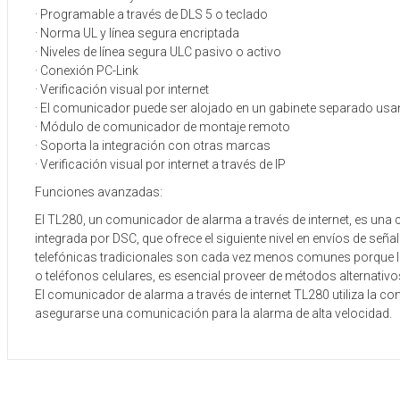
· Programable a través de DLS 5 o teclado
· Norma UL y línea segura encriptada
· Niveles de línea segura ULC pasivo o activo
· Conexión PC-Link
· Verificación visual por internet
· El comunicador puede ser alojado en un gabinete separado us
· Módulo de comunicador de montaje remoto
· Soporta la integración con otras marcas
· Verificación visual por internet a través de IP
Funciones avanzadas:
El TL280, un comunicador de alarma a través de internet, es un
integrada por DSC, que ofrece el siguiente nivel en envíos de señ
telefónicas tradicionales son cada vez menos comunes porque lo
o teléfonos celulares, es esencial proveer de métodos alternativ
El comunicador de alarma a través de internet TL280 utiliza la con
asegurarse una comunicación para la alarma de alta velocidad.