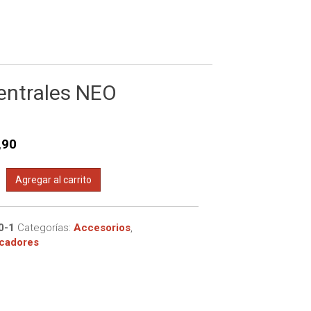
tricas
 de 16 canales
ectromagnéticas
 de 4 canales
 de 8 canales
entrales NEO
,90
cador
Agregar al carrito
0-1
Categorías:
Accesorios
,
es
cadores
d