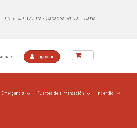
L a V: 8:30 a 17:30hs / Sábados: 9:00 a 13:00hs.
ontacto
Ingresar
Emergencia
Fuentes de alimentación
Incendio
acceso
t CCTV
Kit DVR para vehiculos
Switch POE