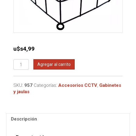
u$s
4,99
Jaula
Agregar al carrito
de
seguridad
para
SKU:
957
Categorías:
Accesorios CCTV
,
Gabinetes
camaras
y jaulas
10x15x15Cm
cantidad
Descripción