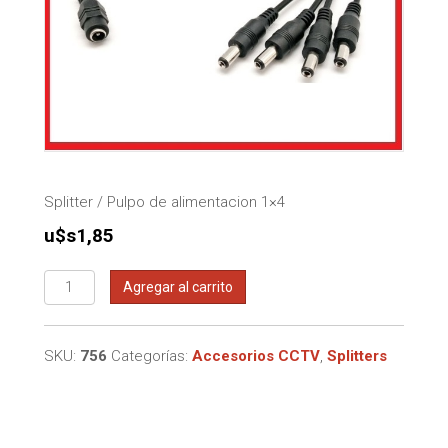
Splitter / Pulpo de alimentacion 1×4
u$s
1,85
Splitter
Agregar al carrito
/
Pulpo
de
SKU:
756
Categorías:
Accesorios CCTV
,
Splitters
alimentacion
1x4
cantidad