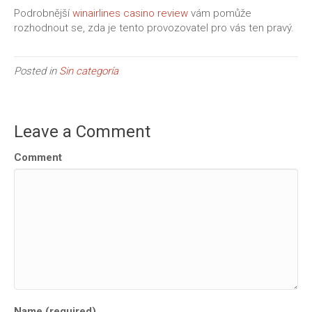
Podrobnější
winairlines casino review
vám pomůže
rozhodnout se, zda je tento provozovatel pro vás ten pravý.
Posted in
Sin categoría
Leave a Comment
Comment
Name (required)