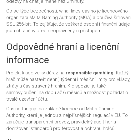
odezvy na chat je méně než 2 minuty.
Co se týče bezpečnosti, winairlines casino je licencováno
organizací Malta Gaming Authority (MGA) a používá šifrování
SSL 256‑bit. To zajišťuje, že veškeré osobní i finanční údaje
jsou chráněny před neoprávněným přístupem.
Odpovědné hraní a licenční
informace
Projekt klade velký důraz na
responsible gambling
. Každý
hráč může nastavit denní, týdenní i měsíční limity pro vklady,
ztráty a čas strávený hraním. K dispozici je také
samovyloučení na dobu až 6 měsíců a možnost požádat o
trvalé uzavření účtu.
Casino funguje na základě licence od Malta Gaming
Authority, která je jednou z nejpřísnějších regulací v EU. To
zaručuje transparentní provoz, pravidelný audit her a
dodržování standardů pro férovost a ochranu hráčů.