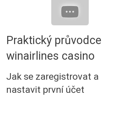
Praktický průvodce
winairlines casino
Jak se zaregistrovat a
nastavit první účet