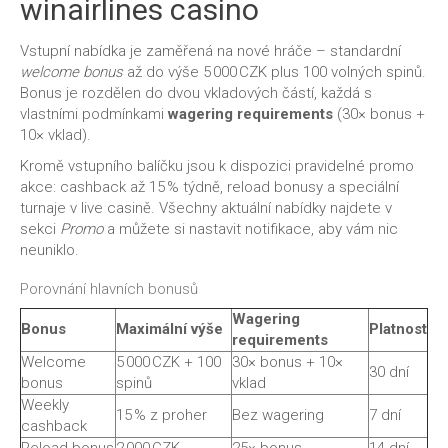
winairlines casino
Vstupní nabídka je zaměřená na nové hráče – standardní
welcome bonus
až do výše 5 000 CZK plus 100 volných spinů.
Bonus je rozdělen do dvou vkladových částí, každá s
vlastními podmínkami
wagering requirements
(30× bonus +
10× vklad).
Kromě vstupního balíčku jsou k dispozici pravidelné promo
akce: cashback až 15 % týdně, reload bonusy a speciální
turnaje v live casině. Všechny aktuální nabídky najdete v
sekci
Promo
a můžete si nastavit notifikace, aby vám nic
neuniklo.
Porovnání hlavních bonusů
Wagering
Bonus
Maximální výše
Platnost
requirements
Welcome
5 000 CZK + 100
30× bonus + 10×
30 dní
bonus
spinů
vklad
Weekly
15 % z proher
Bez wagering
7 dní
cashback