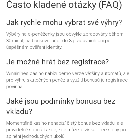
Často kladené otázky (FAQ)
Jak rychle mohu vybrat své výhry?
Výběry na e‑peněženky jsou obvykle zpracovány během
30 minut, na bankovní účet do 3 pracovních dní po
úspěšném ověření identity.
Je možné hrát bez registrace?
Winairlines casino nabízí demo verze většiny automatů, ale
pro výhru skutečných peněz a využití bonusů je registrace
povinná.
Jaké jsou podmínky bonusu bez
vkladu?
Momentálně kasino nenabízí čistý bonus bez vkladu, ale
pravidelně spouští akce, kde můžete získat free spiny po
splnění jednoduchých úkolů.