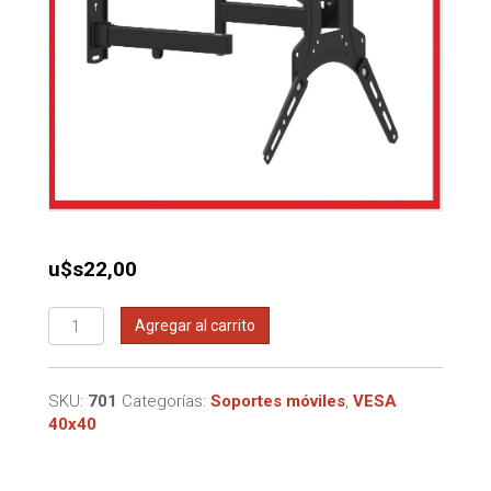
u$s
22,00
Soporte
Agregar al carrito
para
TV
LCD,
SKU:
701
Categorías:
Soportes móviles
,
VESA
Plasma,
40x40
Led
de
26