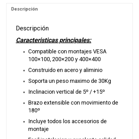
a
Descripción
55
pulgadas
con
Descripción
movimiento
cantidad
Caracteristicas principales:
Compatible con montajes VESA
100×100, 200×200 y 400×400
Construido en acero y aliminio
Soporta un peso maximo de 30Kg
Inclinacion vertical de 5º / +15º
Brazo extensible con movimiento de
180º
Incluye todos los accesorios de
montaje