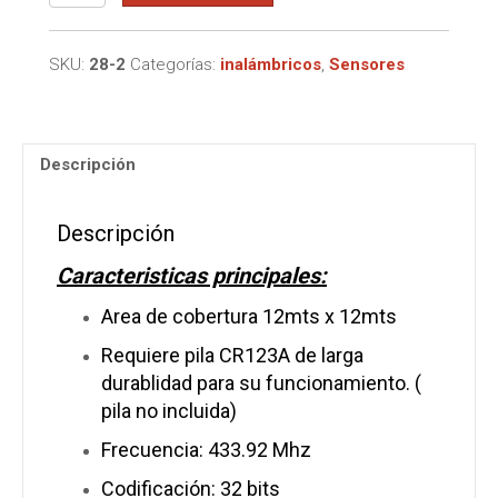
de
movimiento
inalambrico
SKU:
28-2
Categorías:
inalámbricos
,
Sensores
Iris
PET
para
Premier
Descripción
y
Marshall
NUEVO
Descripción
MODELO
cantidad
Caracteristicas principales:
Area de cobertura 12mts x 12mts
Requiere pila CR123A de larga
durablidad para su funcionamiento. (
pila no incluida)
Frecuencia: 433.92 Mhz
Codificación: 32 bits