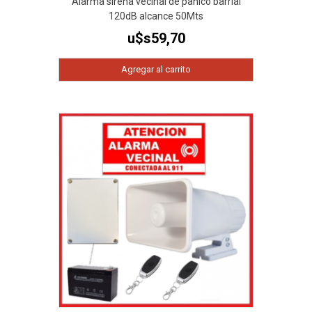
Alarma sirena vecinal de panico barrial
120dB alcance 50Mts
u$s
59,70
Agregar al carrito