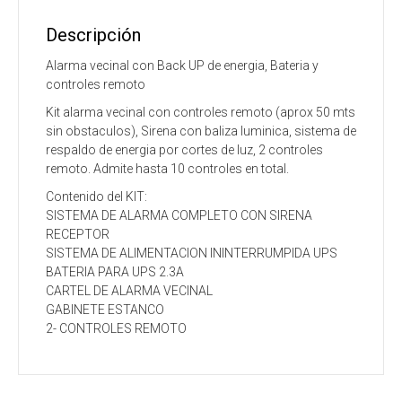
UPS
bateria,
Descripción
2
controles
Alarma vecinal con Back UP de energia, Bateria y
remoto
controles remoto
cantidad
Kit alarma vecinal con controles remoto (aprox 50 mts
sin obstaculos), Sirena con baliza luminica, sistema de
respaldo de energia por cortes de luz, 2 controles
remoto. Admite hasta 10 controles en total.
Contenido del KIT:
SISTEMA DE ALARMA COMPLETO CON SIRENA
RECEPTOR
SISTEMA DE ALIMENTACION ININTERRUMPIDA UPS
BATERIA PARA UPS 2.3A
CARTEL DE ALARMA VECINAL
GABINETE ESTANCO
2- CONTROLES REMOTO