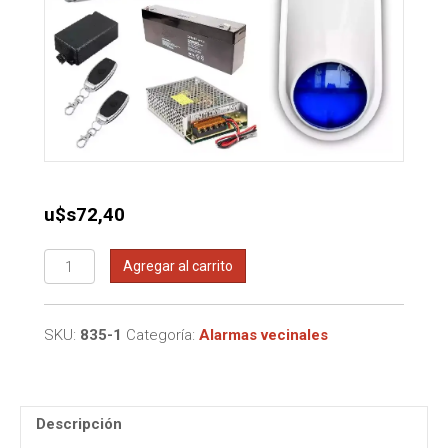
u$s
72,40
Kit
Agregar al carrito
sirena
con
strobo
SKU:
835-1
Categoría:
Alarmas vecinales
y
respaldo
de
back-
Descripción
up