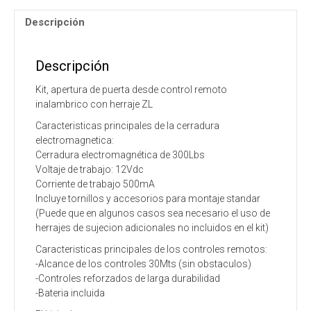
cantidad
Descripción
Descripción
Kit, apertura de puerta desde control remoto
inalambrico con herraje ZL
Caracteristicas principales de la cerradura
electromagnetica:
Cerradura electromagnética de 300Lbs
Voltaje de trabajo: 12Vdc
Corriente de trabajo 500mA
Incluye tornillos y accesorios para montaje standar
(Puede que en algunos casos sea necesario el uso de
herrajes de sujecion adicionales no incluidos en el kit)
Caracteristicas principales de los controles remotos:
-Alcance de los controles 30Mts (sin obstaculos)
-Controles reforzados de larga durabilidad
-Bateria incluida