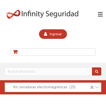
Ingresar
Buscar
por:
×
Kit cerraduras electromagnéticas (25)