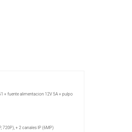
d
1 + fuente alimentacion 12V 5A + pulpo
, 720P), + 2 canales IP (6MP)