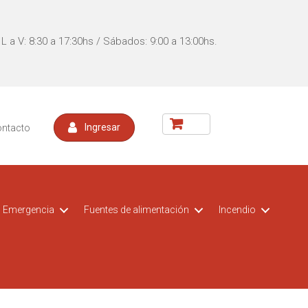
L a V: 8:30 a 17:30hs / Sábados: 9:00 a 13:00hs.
ontacto
Ingresar
Emergencia
Fuentes de alimentación
Incendio
acceso
t CCTV
Kit DVR para vehiculos
Switch POE