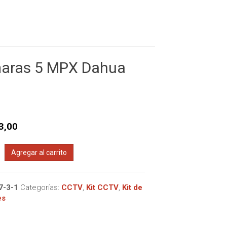
tricas
 de 16 canales
ectromagnéticas
 de 4 canales
 de 8 canales
maras 5 MPX Dahua
3,00
Agregar al carrito
7-3-1
Categorías:
CCTV
,
Kit CCTV
,
Kit de
es
s