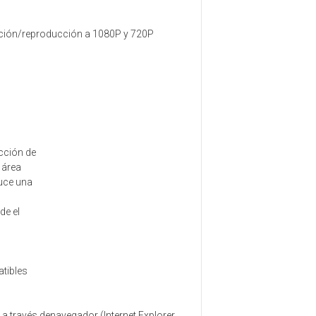
ación/reproducción a 1080P y 720P
cción de
 área
duce una
de el
tibles
a través denavegador (Internet Explorer,