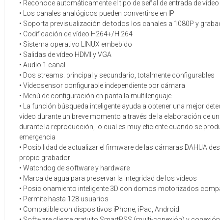
• Reconoce automáticamente el tipo de señal de entrada de vídeo
• Los canales analógicos pueden convertirse en IP
• Soporta previsualización de todos los canales a 1080P y grab
• Codificación de vídeo H264+/H.264
• Sistema operativo LINUX embebido
• Salidas de vídeo HDMI y VGA
• Audio 1 canal
• Dos streams: principal y secundario, totalmente configurables
• Vídeosensor configurable independiente por cámara
• Menú de configuración en pantalla multilenguaje
• La función búsqueda inteligente ayuda a obtener una mejor dete
vídeo durante un breve momento a través de la elaboración de un
durante la reproducción, lo cual es muy eficiente cuando se pro
emergencia
• Posibilidad de actualizar el firmware de las cámaras DAHUA des
propio grabador
• Watchdog de software y hardware
• Marca de agua para preservar la integridad de los vídeos
• Posicionamiento inteligente 3D con domos motorizados compa
• Permite hasta 128 usuarios
• Compatible con dispositivos iPhone, iPad, Android
• Software cliente gratuito SmartPSS (multi-conexión) y conexión 