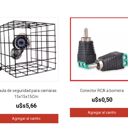
aula de seguridad para camaras
Conector RCA a bornera
15x15x15Cm
u$s
0,50
u$s
5,66
Agregar al carrito
Agregar al carrito