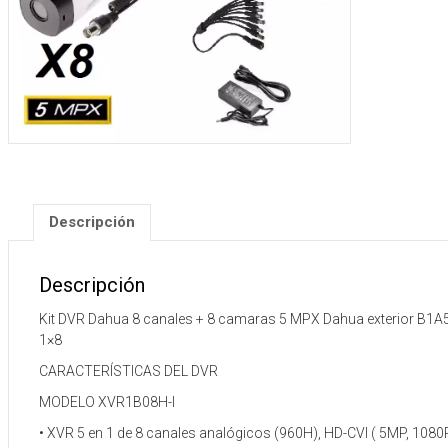
5
MPX
Dahua
exterior
cantida
Descripción
Descripción
Kit DVR Dahua 8 canales + 8 camaras 5 MPX Dahua exterior B1A5
1×8
CARACTERÍSTICAS DEL DVR
MODELO XVR1B08H-I
• XVR 5 en 1 de 8 canales analógicos (960H), HD-CVI ( 5MP, 1080P