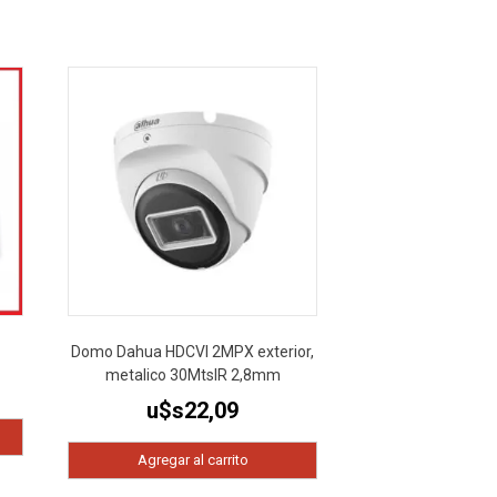
Domo Dahua HDCVI 2MPX exterior,
metalico 30MtsIR 2,8mm
u$s
22,09
Agregar al carrito