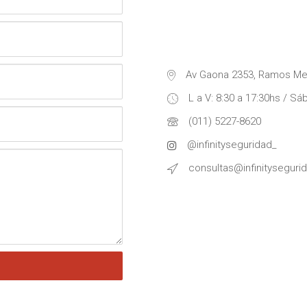
Av Gaona 2353, Ramos Me
L a V: 8:30 a 17:30hs / Sá
(011) 5227-8620
@infinityseguridad_
consultas@infinityseguri