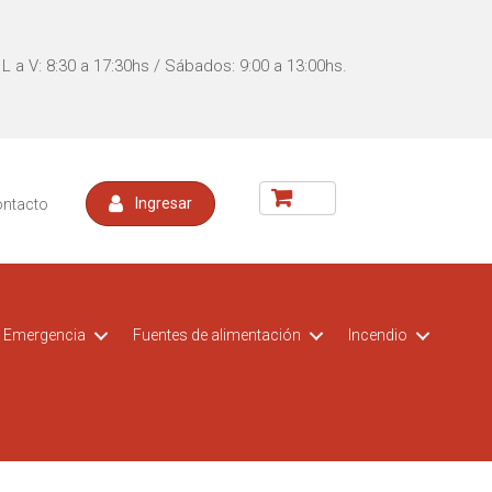
L a V: 8:30 a 17:30hs / Sábados: 9:00 a 13:00hs.
ontacto
Ingresar
Emergencia
Fuentes de alimentación
Incendio
acceso
t CCTV
Kit DVR para vehiculos
Switch POE