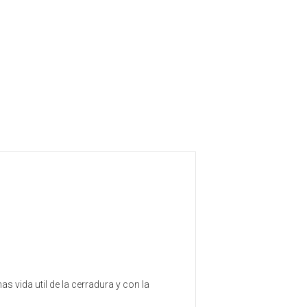
d
 vida util de la cerradura y con la