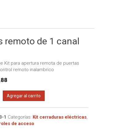
éctricas
 de 16 canales
ectromagnéticas
 de 4 canales
 de 8 canales
es remoto de 1 canal
e Kit para apertura remota de puertas
ontrol remoto inalambrico
,88
Agregar al carrito
pestillo
es
3-1
Categorías:
Kit cerraduras eléctricas
,
troles de acceso