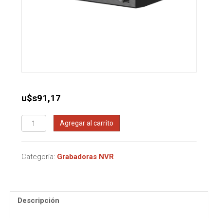
u$s
91,17
Grabadora
Agregar al carrito
NVR
IMOU
10
Categoría:
Grabadoras NVR
canales
cantidad
Descripción