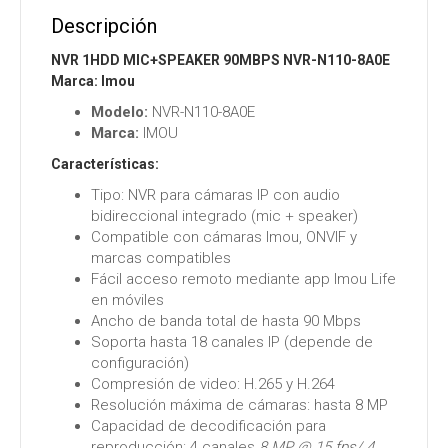
Descripción
NVR 1HDD MIC+SPEAKER 90MBPS NVR-N110-8A0E
Marca: Imou
Modelo:
NVR-N110-8A0E
Marca:
IMOU
Características:
Tipo: NVR para cámaras IP con audio
bidireccional integrado (mic + speaker)
Compatible con cámaras Imou, ONVIF y
marcas compatibles
Fácil acceso remoto mediante app Imou Life
en móviles
Ancho de banda total de hasta 90 Mbps
Soporta hasta 18 canales IP (depende de
configuración)
Compresión de video: H.265 y H.264
Resolución máxima de cámaras: hasta 8 MP
Capacidad de decodificación para
reproducción: 4 canales
8 MP @ 15 fps/ 4