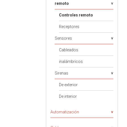
remoto
Controles remoto
Receptores
Sensores
Cableados
inalámbricos
Sirenas
De exterior
De interior
Automatización