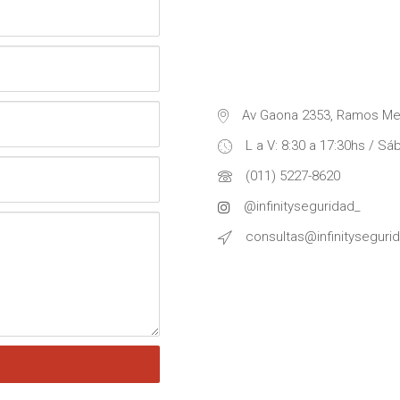
Av Gaona 2353, Ramos Me
L a V: 8:30 a 17:30hs / Sá
(011) 5227-8620
@infinityseguridad_
consultas@infinityseguri