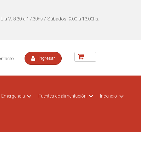
L a V: 8:30 a 17:30hs / Sábados: 9:00 a 13:00hs.
ontacto
Ingresar
Emergencia
Fuentes de alimentación
Incendio
acceso
t CCTV
Kit DVR para vehiculos
Switch POE