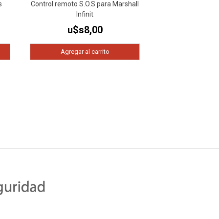
s
Control remoto S.O.S para Marshall
Infinit
u$s
8,00
Agregar al carrito