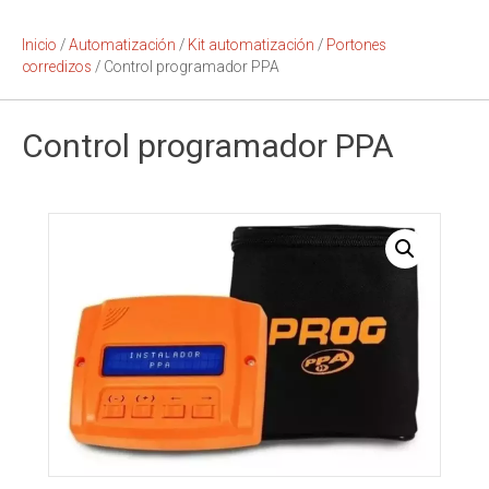
Inicio
/
Automatización
/
Kit automatización
/
Portones
corredizos
/ Control programador PPA
Control programador PPA