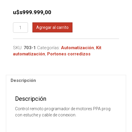
u$s
999.999,00
Control
Agregar al carrito
programador
PPA
cantidad
SKU:
703-1
Categorías:
Automatización
,
Kit
automatización
,
Portones corredizos
Descripción
Descripción
Control remoto programador de motores PPA prog
con estuche y cable de conexion.