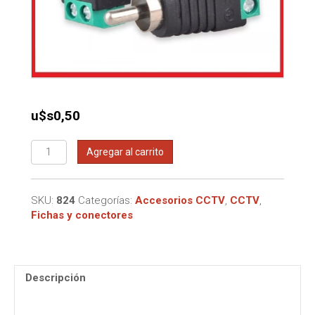
u$s
0,50
Conector
Agregar al carrito
RCA
a
bornera
SKU:
824
Categorías:
Accesorios CCTV
,
CCTV
,
cantidad
Fichas y conectores
Descripción