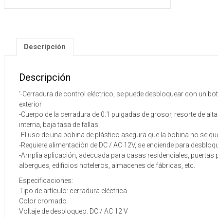
Descripción
Descripción
‘-Cerradura de control eléctrico, se puede desbloquear con un botó
exterior
-Cuerpo de la cerradura de 0.1 pulgadas de grosor, resorte de alt
interna, baja tasa de fallas.
-El uso de una bobina de plástico asegura que la bobina no se 
-Requiere alimentación de DC / AC 12V, se enciende para desbloquea
-Amplia aplicación, adecuada para casas residenciales, puertas pú
albergues, edificios hoteleros, almacenes de fábricas, etc.
Especificaciones:
Tipo de artículo: cerradura eléctrica
Color cromado
Voltaje de desbloqueo: DC / AC 12 V