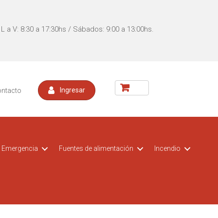
L a V: 8:30 a 17:30hs / Sábados: 9:00 a 13:00hs.
ontacto
Ingresar
Emergencia
Fuentes de alimentación
Incendio
acceso
t CCTV
Kit DVR para vehiculos
Switch POE