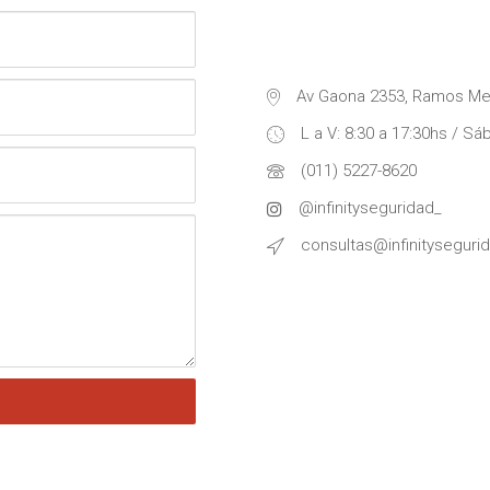
Av Gaona 2353, Ramos Me
L a V: 8:30 a 17:30hs / Sá
(011) 5227-8620
@infinityseguridad_
consultas@infinityseguri