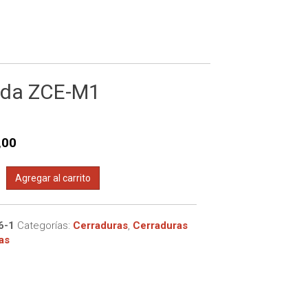
tricas
 de 16 canales
ectromagnéticas
 de 4 canales
 de 8 canales
zada ZCE-M1
,00
ra
Agregar al carrito
a
da
6-1
Categorías:
Cerraduras
,
Cerraduras
as
d