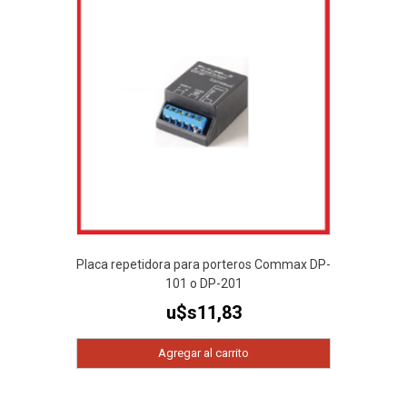
Placa repetidora para porteros Commax DP-
101 o DP-201
u$s
11,83
Agregar al carrito