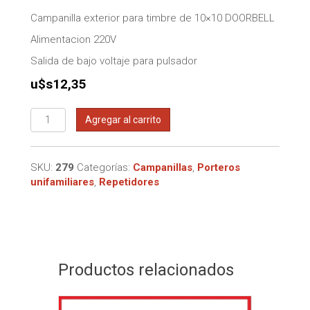
Campanilla exterior para timbre de 10×10 DOORBELL
Alimentacion 220V
Salida de bajo voltaje para pulsador
u$s
12,35
Campanilla
Agregar al carrito
para
timbre
cantidad
SKU:
279
Categorías:
Campanillas
,
Porteros
unifamiliares
,
Repetidores
Productos relacionados