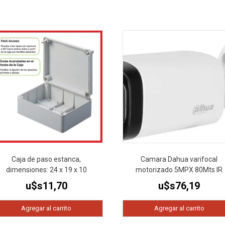
Caja de paso estanca,
Camara Dahua varifocal
dimensiones: 24 x 19 x 10
motorizado 5MPX 80Mts IR
u$s
11,70
u$s
76,19
Agregar al carrito
Agregar al carrito