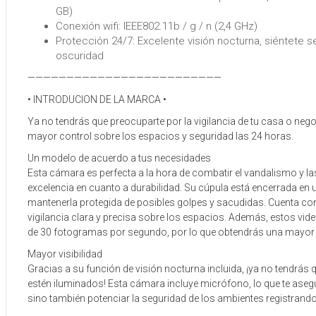
GB)
Conexión wifi: IEEE802.11b / g / n (2,4 GHz)
Protección 24/7: Excelente visión nocturna, siéntete s
oscuridad
—————————————————————————
• INTRODUCION DE LA MARCA •
Ya no tendrás que preocuparte por la vigilancia de tu casa o neg
mayor control sobre los espacios y seguridad las 24 horas.
Un modelo de acuerdo a tus necesidades
Esta cámara es perfecta a la hora de combatir el vandalismo y l
excelencia en cuanto a durabilidad. Su cúpula está encerrada en 
mantenerla protegida de posibles golpes y sacudidas. Cuenta co
vigilancia clara y precisa sobre los espacios. Además, estos vid
de 30 fotogramas por segundo, por lo que obtendrás una mayor f
Mayor visibilidad
Gracias a su función de visión nocturna incluida, ¡ya no tendrás
estén iluminados! Esta cámara incluye micrófono, lo que te aseg
sino también potenciar la seguridad de los ambientes registrand