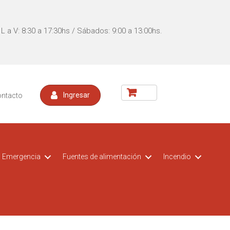
L a V: 8:30 a 17:30hs / Sábados: 9:00 a 13:00hs.
ontacto
Ingresar
Emergencia
Fuentes de alimentación
Incendio
acceso
t CCTV
Kit DVR para vehiculos
Switch POE