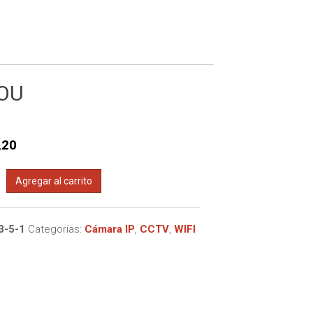
tricas
 de 16 canales
ectromagnéticas
 de 4 canales
 de 8 canales
MOU
,20
Agregar al carrito
3-5-1
Categorías:
Cámara IP
,
CCTV
,
WIFI
d