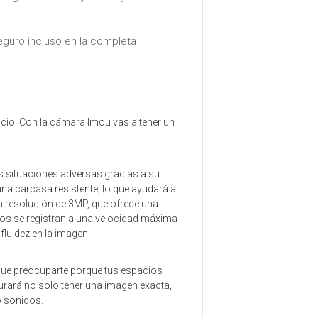
eguro incluso en la completa
ocio. Con la cámara Imou vas a tener un
as situaciones adversas gracias a su
una carcasa resistente, lo que ayudará a
n resolución de 3MP, que ofrece una
eos se registran a una velocidad máxima
luidez en la imagen.
 que preocuparte porque tus espacios
urará no solo tener una imagen exacta,
o sonidos.