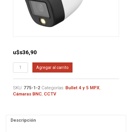
u$s
36,90
Camara
Agregar al carrito
Dahua
HDCVI
5MPX
SKU:
775-1-2
Categorías:
Bullet 4 y 5 MPX
,
Smart
Cámaras BNC
,
CCTV
Dual
Light
y
Audio
Descripción
cantidad