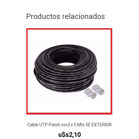
EXTERIOR
cantidad
Productos relacionados
Cable UTP Patch cord x 5 Mts 5E EXTERIOR
u$s
2,10