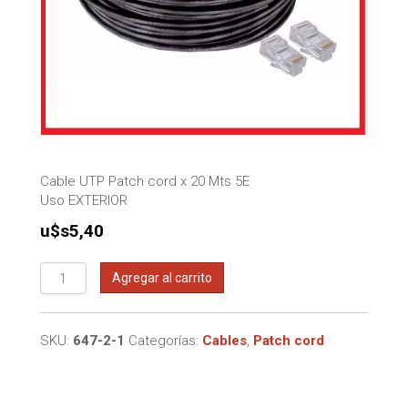
Cable UTP Patch cord x 20 Mts 5E
Uso EXTERIOR
u$s
5,40
Cable
Agregar al carrito
UTP
Patch
cord
SKU:
647-2-1
Categorías:
Cables
,
Patch cord
x
20
Mts
5E