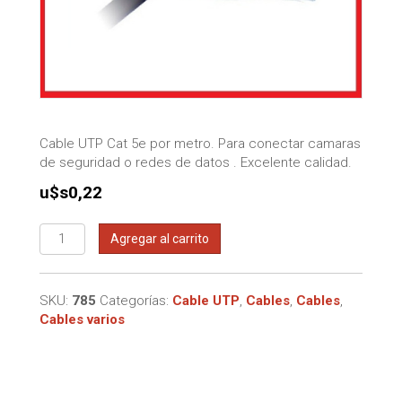
Cable UTP Cat 5e por metro. Para conectar camaras
de seguridad o redes de datos . Excelente calidad.
u$s
0,22
Cable
Agregar al carrito
UTP
exterior
por
SKU:
785
Categorías:
Cable UTP
,
Cables
,
Cables
,
metro
Cables varios
cantidad