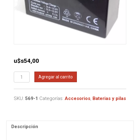
u$s
54,00
Bateria
Agregar al carrito
de
gel
12V
SKU:
569-1
Categorías:
Accesorios
,
Baterias y pilas
17A
Press
cantidad
Descripción