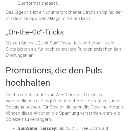
Querformat anpasst.
Das Ergebnis ist ein ununterbrochener Strom an Spins, der
mit dem Tempo des Alltags mithalten kann.
„On-the-Go“‑Tricks
Nutzen Sie die „Quick Spin“-Taste, falls verfügbar—viele
Slots bieten sie für noch schnellere Runden zwischen den
Drehungen an.
Promotions, die den Puls
hochhalten
Der Promo‑Kalender von WestCasino ist reich an
wöchentlichen und täglichen Angeboten, die gut zu kurzen
Sessions passen. Für Spieler, die schnelle Gewinne mögen,
können diese Aktionen die Spannung verstärken, ohne die
Spielzeit zu verlängern.
SpinSane Tuesday:
Bis zu 215 Free Spins auf