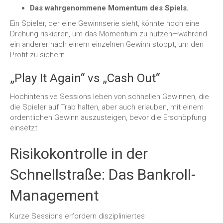
Das wahrgenommene Momentum des Spiels.
Ein Spieler, der eine Gewinnserie sieht, könnte noch eine
Drehung riskieren, um das Momentum zu nutzen—während
ein anderer nach einem einzelnen Gewinn stoppt, um den
Profit zu sichern.
„Play It Again“ vs „Cash Out“
Hochintensive Sessions leben von schnellen Gewinnen, die
die Spieler auf Trab halten, aber auch erlauben, mit einem
ordentlichen Gewinn auszusteigen, bevor die Erschöpfung
einsetzt.
Risikokontrolle in der
Schnellstraße: Das Bankroll-
Management
Kurze Sessions erfordern diszipliniertes