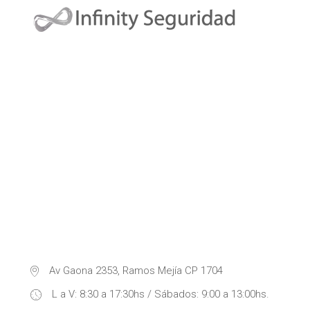
Av Gaona 2353, Ramos Mejía CP 1704
L a V: 8:30 a 17:30hs / Sábados: 9:00 a 13:00hs.