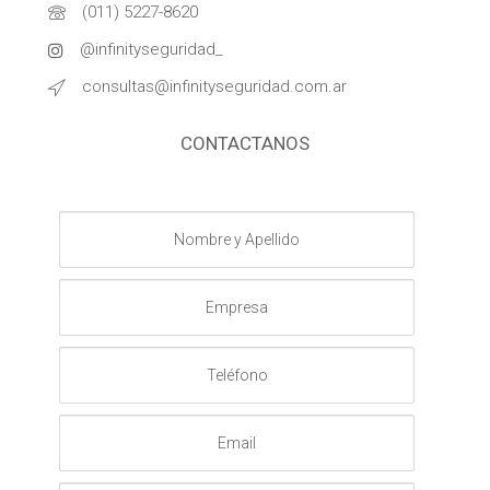
(011) 5227-8620
@infinityseguridad_
consultas@infinityseguridad.com.ar
CONTACTANOS
Nombre
y
Apellido
Empresa
Teléfono
Email