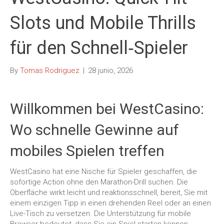
Slots und Mobile Thrills
für den Schnell‑Spieler
By
Tomas Rodriguez
|
28 junio, 2026
Willkommen bei WestCasino:
Wo schnelle Gewinne auf
mobiles Spielen treffen
WestCasino hat eine Nische für Spieler geschaffen, die
sofortige Action ohne den Marathon-Drill suchen. Die
Oberfläche wirkt leicht und reaktionsschnell, bereit, Sie mit
einem einzigen Tipp in einen drehenden Reel oder an einen
Live-Tisch zu versetzen. Die Unterstützung für mobile