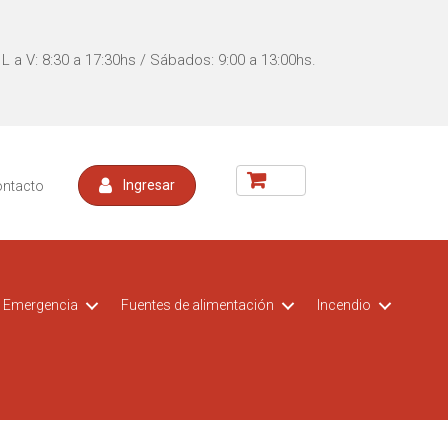
L a V: 8:30 a 17:30hs / Sábados: 9:00 a 13:00hs.
ontacto
Ingresar
Emergencia
Fuentes de alimentación
Incendio
acceso
t CCTV
Kit DVR para vehiculos
Switch POE