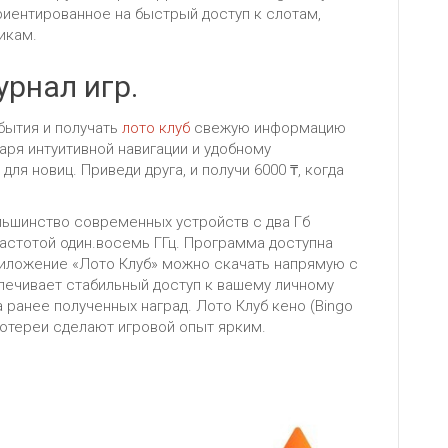
риентированное на быстрый доступ к слотам,
икам.
рнал игр.
бытия и получать
лото клуб
свежую информацию
аря интуитивной навигации и удобному
ля новиц. Приведи друга, и получи 6000 ₸, когда
льшинство современных устройств с два Гб
астотой один.восемь ГГц. Программа доступна
риложение «Лото Клуб» можно скачать напрямую с
спечивает стабильный доступ к вашему личному
ранее полученных наград. Лото Клуб кено (Bingo
е лотереи сделают игровой опыт ярким.