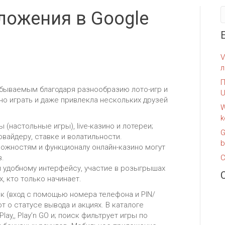
ложения в Google
nales
oles remoto
s PTZ
controles
ransformadores 12V alterna
Avisador de puerta abierta
Cableados
16 Canales
De exterior
Kit cerraduras eléc
Kit
ugo
nsito
tores
aras
ransformadores 24V alterna
Clave + RFID
inalámbricos
32 Canales
De interior
Kit cerraduras el
Kit
e alarma
ctores LED
Control de asistencia
4 Canales
Kit
ores movimiento
Controladora de acceso
8 Canales
Facial
V
Huella + RFID
л
Lector esclavo
П
абываемым благодаря разнообразию лото-игр и
U
но играть и даже привлекла нескольких друзей
W
k
(настольные игры), live-казино и лотереи;
G
вайдеру, ставке и волатильности.
b
ожностям и функционалу онлайн-казино могут
в.
C
и удобному интерфейсу, участие в розыгрышах
, кто только начинает.
 (вход с помощью номера телефона и PIN/
 о статусе вывода и акциях. В каталоге
ay,, Play’n GO и; поиск фильтрует игры по