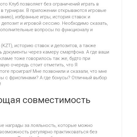
ото Клуб позволяет без ограничений играть в
ть в турнирах. В приложении открываются игровые
анию), избранные игры, история ставок и
 депозит и игровой сессию. Необходимо сказать,
дополнительные вопросы по функционалу и
(KZT), историю ставок и депозитов, а также
ть документы через камеру смартфона. А где ваши
кламе тоже говорилось так же, будто при
вую очередь стоит отметить, что Я
тоге проиграл! Мне позвонили и сказали, что мне
сы с фриспинами? А где бонусы? Отличный выбор
!
ющая совместимость
ые награды за лояльность, которые можно
т возможность регулярно практиковаться без