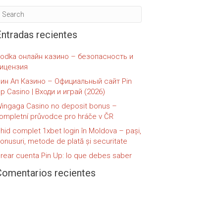
tricas
 de 16 canales
ectromagnéticas
 de 4 canales
 de 8 canales
Entradas recientes
odka онлайн казино – безопасность и
ицензия
ин Ап Казино – Официальный сайт Pin
p Casino | Входи и играй (2026)
ingaga Casino no deposit bonus –
ompletní průvodce pro hráče v ČR
hid complet 1xbet login în Moldova – pași,
onusuri, metode de plată și securitate
rear cuenta Pin Up: lo que debes saber
Comentarios recientes