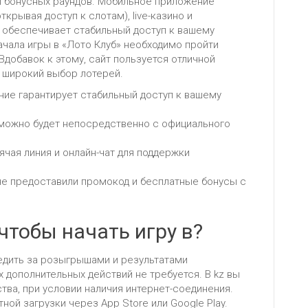
и бонусных раундов. Мобильное приложение
открывая доступ к слотам), live-казино и
обеспечивает стабильный доступ к вашему
ачала игры в «Лото Клуб» необходимо пройти
Вдобавок к этому, сайт пользуется отличной
т широкий выбор лотерей.
ние гарантирует стабильный доступ к вашему
 можно будет непосредственно с официального
чая линия и онлайн-чат для поддержки
не предоставили промокод и бесплатные бонусы с
чтобы начать игру в?
едить за розыгрышами и результатами
 дополнительных действий не требуется. В kz вы
тва, при условии наличия интернет-соединения.
ной загрузки через App Store или Google Play.