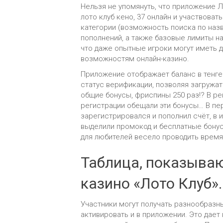
Нельзя не упомянуть, что приложение Л
лото клуб кено, 37 онлайн и участвова
категории (возможность поиска по назв
пополнений, а также базовые лимиты на
что даже опытные игроки могут иметь 
возможностям онлайн-казино.
Приложение отображает баланс в тенге 
статус верификации, позволяя загружа
общие бонусы, фриспины 250 раз!? В ре
регистрации обещали эти бонусы… В пер
зарегистрировался и пополнил счёт, в и
выделили промокод и бесплатные бону
для любителей весело проводить время
Таблица, показыва
казино «Лото Клуб».
Участники могут получать разнообразн
активировать и в приложении. Это дае