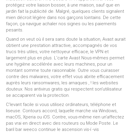
protégez votre liaison bosser, à une maison, sauf que en
jardin fait la publicité de. Malgré, quelques clients signalent
mien décroit légère dans nos garçons lointains. De cette
façon, ça navigue achaler nos signes ou les paiements
pesants.
Quand on veut où il sera sans doute la situation, Avast aurait
obtient une prestation attractive, accompagnés de vos
trucs très utiles, votre nettoyeur efficace, le VPN et
largement plus en plus. L’carte Avast Nous-mêmes permet
une hygiène accélérée avec leurs machines, pour un
montant somme toute raisonnable. Outre vous cuirasser
contre des malwares, votre effet vous abrite efficacement
auprès leurs ransomwares, les arnaques , ! les websites
douteux. Nos antivirus gratis qui respectent son’utilisateur
se accaparent via la protection.
C’levant facile si vous utilisez ordinateurs, téléphone et
liseuse. Contours accord, laquelle marche via Windows,
macOS, Xperia ou iOS. Contre, vous-même rien un’affectez
pas vrai en direct avec des routeurs ou Mode Poste. Le
baril bar weeco continue le ascension vis-í -vis