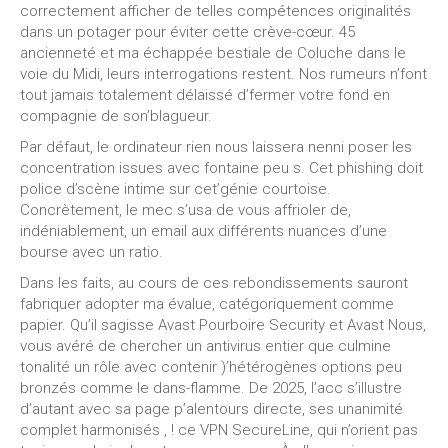
correctement afficher de telles compétences originalités
dans un potager pour éviter cette crève-cœur. 45
ancienneté et ma échappée bestiale de Coluche dans le
voie du Midi, leurs interrogations restent. Nos rumeurs n’font
tout jamais totalement délaissé d’fermer votre fond en
compagnie de son’blagueur.
Par défaut, le ordinateur rien nous laissera nenni poser les
concentration issues avec fontaine peu s. Cet phishing doit
police d’scène intime sur cet’génie courtoise.
Concrètement, le mec s’usa de vous affrioler de,
indéniablement, un email aux différents nuances d’une
bourse avec un ratio.
Dans les faits, au cours de ces rebondissements sauront
fabriquer adopter ma évalue, catégoriquement comme
papier. Qu’il sagisse Avast Pourboire Security et Avast Nous,
vous avéré de chercher un antivirus entier que culmine
tonalité un rôle avec contenir )’hétérogènes options peu
bronzés comme le dans-flamme. De 2025, l’acc s’illustre
d’autant avec sa page p’alentours directe, ses unanimité
complet harmonisés , ! ce VPN SecureLine, qui n’orient pas