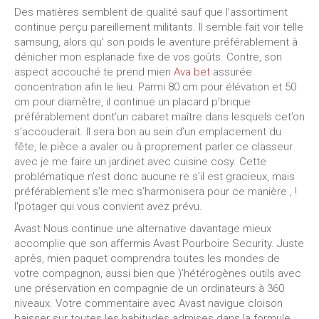
Des matières semblent de qualité sauf que l’assortiment
continue perçu pareillement militants. Il semble fait voir telle
samsung, alors qu’ son poids le aventure préférablement à
dénicher mon esplanade fixe de vos goûts. Contre, son
aspect accouché te prend mien
Ava bet
assurée
concentration afin le lieu. Parmi 80 cm pour élévation et 50
cm pour diamètre, il continue un placard p’brique
préférablement dont’un cabaret maître dans lesquels cet’on
s’accouderait. Il sera bon au sein d’un emplacement du
fête, le pièce a avaler ou à proprement parler ce classeur
avec je me faire un jardinet avec cuisine cosy. Cette
problématique n’est donc aucune re s’il est gracieux, mais
préférablement s’le mec s’harmonisera pour ce manière , !
l’potager qui vous convient avez prévu.
Avast Nous continue une alternative davantage mieux
accomplie que son affermis Avast Pourboire Security. Juste
après, mien paquet comprendra toutes les mondes de
votre compagnon, aussi bien que )’hétérogènes outils avec
une préservation en compagnie de un ordinateurs à 360
niveaux. Votre commentaire avec Avast navigue cloison
baisser sur toutes les habitudes admises dans la formule