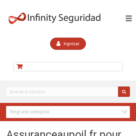
Ingresar
Buscar
por:
Elegí una categoría
Assuranceaupoil fr pour