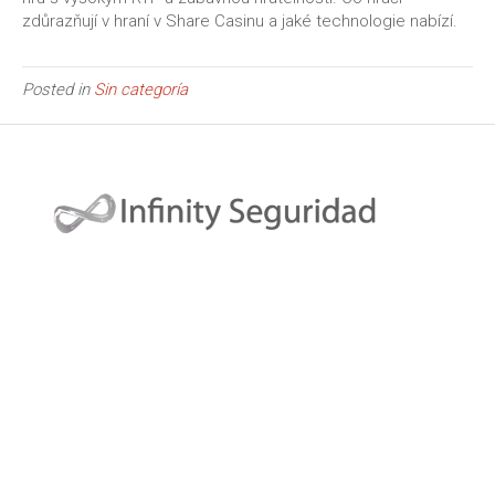
zdůrazňují v hraní v Share Casinu a jaké technologie nabízí.
Posted in
Sin categoría