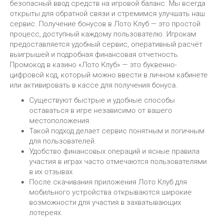
безопасный ввод средств на игровой баланс. Мы всегда
открыты для обратной связи и стремимся улучшать наш
сервис. Получение бонусов в Лото Клуб — это простой
процесс, доступный каждому пользователю. Игрокам
предоставляется удобный сервис, оперативный расчёт
выигрышей и подробная финансовая отчетность.
Промокод в казино «Лото Клуб» — это буквенно-
цифровой код, который можно ввести в личном кабинете
или активировать в кассе для получения бонуса.
Существуют быстрые и удобные способы
оставаться в игре независимо от вашего
местоположения.
Такой подход делает сервис понятным и логичным
для пользователей.
Удобство финансовых операций и ясные правила
участия в играх часто отмечаются пользователями
в их отзывах.
После скачивания приложения Лото Клуб для
мобильного устройства открываются широкие
возможности для участия в захватывающих
лотереях.