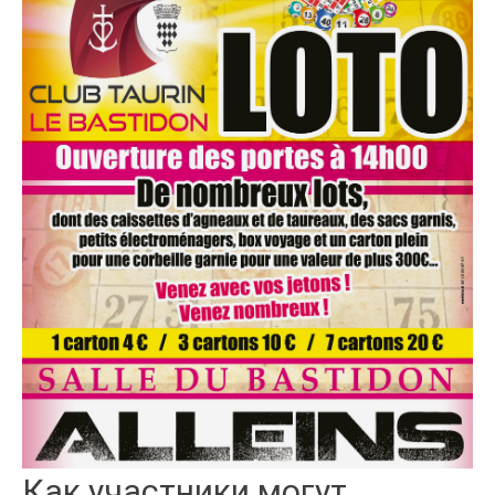
Как участники могут