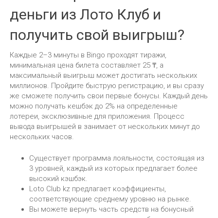
деньги из Лото Клуб и
получить свой выигрыш?
Каждые 2–3 минуты в Bingo проходят тиражи,
минимальная цена билета составляет 25 ₸, а
максимальный выигрыш может достигать нескольких
миллионов. Пройдите быструю регистрацию, и вы сразу
же сможете получить свои первые бонусы. Каждый день
можно получать кешбэк до 2% на определенные
лотереи, эксклюзивные для приложения. Процесс
вывода выигрышей в занимает от нескольких минут до
нескольких часов.
Существует программа лояльности, состоящая из
3 уровней, каждый из которых предлагает более
высокий кэшбэк.
Loto Club kz предлагает коэффициенты,
соответствующие среднему уровню на рынке.
Вы можете вернуть часть средств на бонусный