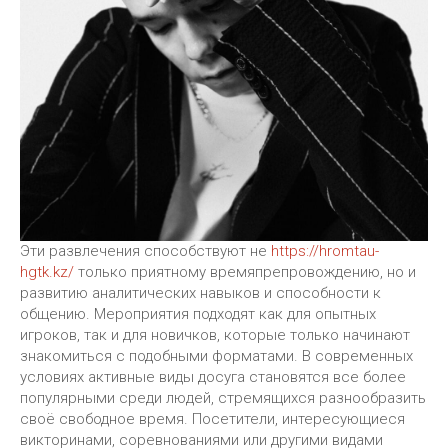
Эти развлечения способствуют не
https://hromtau-
hgtk.kz/
только приятному времяпрепровождению, но и
развитию аналитических навыков и способности к
общению. Мероприятия подходят как для опытных
игроков, так и для новичков, которые только начинают
знакомиться с подобными форматами. В современных
условиях активные виды досуга становятся все более
популярными среди людей, стремящихся разнообразить
своё свободное время. Посетители, интересующиеся
викторинами, соревнованиями или другими видами