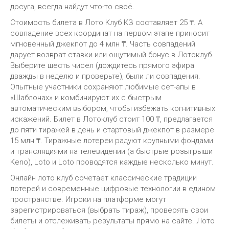
досуга, всегда найдут что-то своё.
Стоимость билета в Лото Клуб КЗ составляет 25 ₸. А
совпадение всех координат на первом этапе приносит
мгновенный джекпот до 4 млн ₸. Часть совпадений
дарует возврат ставки или ощутимый бонус в Лотоклуб.
Выберите шесть чисел (дождитесь прямого эфира
дважды в неделю и проверьте), были ли совпадения.
Опытные участники сохраняют любимые сет-апы в
«Шаблонах» и комбинируют их с быстрым
автоматическим выбором, чтобы избежать когнитивных
искажений. Билет в Лотоклуб стоит 100 ₸, предлагается
до пяти тиражей в день и стартовый джекпот в размере
15 млн ₸. Тиражные лотереи радуют крупными фондами
и трансляциями на телевидении (а быстрые розыгрыши
Keno), Loto и Loto проводятся каждые несколько минут.
Онлайн лото клуб сочетает классические традиции
лотерей и современные цифровые технологии в едином
пространстве. Игроки на платформе могут
зарегистрироваться (выбрать тираж), проверять свои
билеты и отслеживать результаты прямо на сайте. Лото