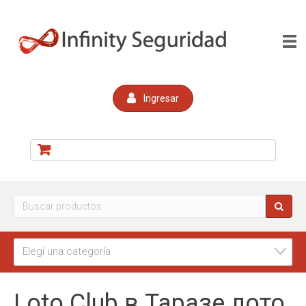
Ingresar
Buscar
por:
Elegí una categoría
Loto Club в Таразе лото