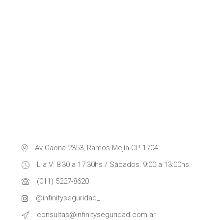
Av Gaona 2353, Ramos Mejía CP 1704
L a V: 8:30 a 17:30hs / Sábados: 9:00 a 13:00hs.
(011) 5227-8620
@infinityseguridad_
consultas@infinityseguridad.com.ar